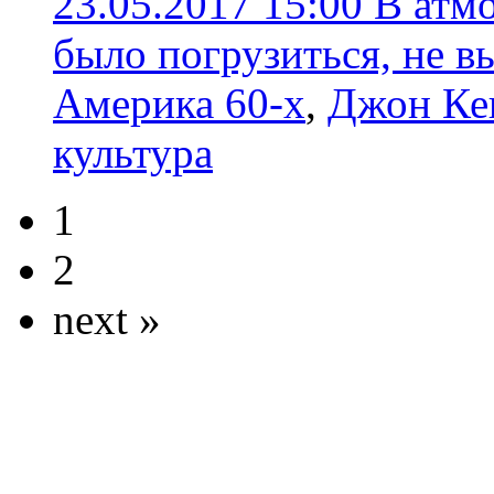
23.05.2017 15:00
В атм
было погрузиться, не в
Америка 60-х
,
Джон Ке
культура
1
2
next »