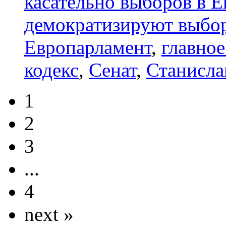
касательно выборов в 
демократизируют выбо
Европарламент
,
главное
кодекс
,
Сенат
,
Станисла
1
2
3
...
4
next »