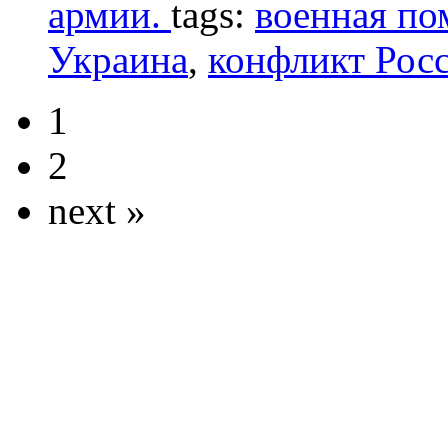
армии.
tags:
военная п
Украина
,
конфликт Рос
1
2
next »