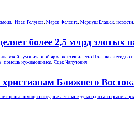
помощь
,
Иван Голунов
,
Марек Фалента
,
Мариуш Блащак
,
новости
еляет более 2,5 млрд злотых н
шавской гуманитарной ярмарки заявил, что Польша ежегодно выд
ь
,
помощь нуждающимся
,
Яцек Чапутович
 христиaнам Ближнего Восток
анитарной помощи сотрудничает с международными организациям