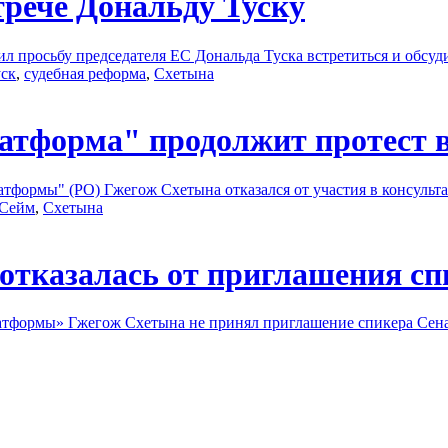
трече Дональду Туску
 просьбу председателя ЕC Дональда Туска встретиться и обсу
уск
,
судебная реформа
,
Схетына
атформа" продолжит протест 
формы" (PO) Гжегож Схетына отказался от участия в консульт
Сейм
,
Схетына
отказалась от приглашения сп
тформы» Гжегож Схетына не принял приглашение спикера Сенат