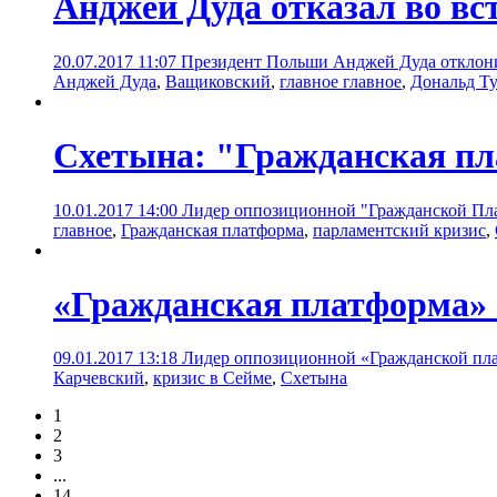
Анджей Дуда отказал во вс
20.07.2017 11:07
Президент Польши Анджей Дуда отклонил
Анджей Дуда
,
Ващиковский
,
главное главное
,
Дональд Т
Схетына: "Гражданская пл
10.01.2017 14:00
Лидер оппозиционной "Гражданской Плат
главное
,
Гражданская платформа
,
парламентский кризис
,
«Гражданская платформа» 
09.01.2017 13:18
Лидер оппозиционной «Гражданской пла
Карчевский
,
кризис в Сейме
,
Схетына
1
2
3
...
14