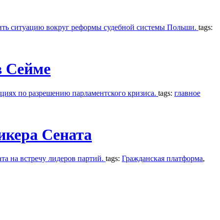
дить ситуацию вокруг реформы судебной системы Польши.
tags:
в Сейме
ациях по разрешению парламентского кризиса.
tags:
главное
икера Сената
а на встречу лидеров партий.
tags:
Гражданская платформа
,