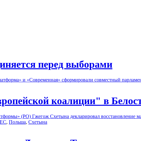
иняется перед выборами
атформа» и «Современная» сформировали совместный парламе
опейской коалиции" в Белос
тформы» (PO) Гжегож Схетына декларировал восстановление ма
ЕС
,
Польша
,
Схетына