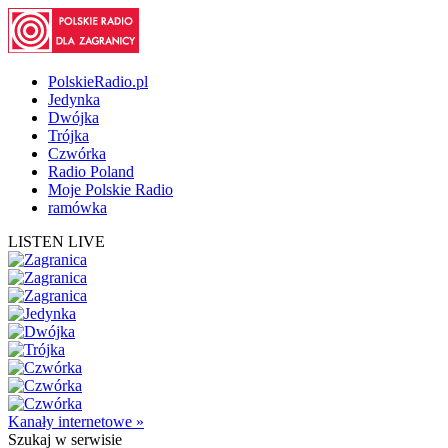
PolskieRadio.pl
Jedynka
Dwójka
Trójka
Czwórka
Radio Poland
Moje Polskie Radio
ramówka
LISTEN LIVE
Kanały internetowe »
Szukaj
w serwisie