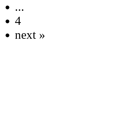
...
4
next »