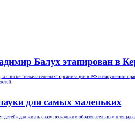
адимир Балух этапирован в Ке
, о списке "нежелательных" организаций в РФ и нарушении пра
остей
 науки для самых маленьких
детей» дал жизнь сразу нескольким образовательным площадкам 