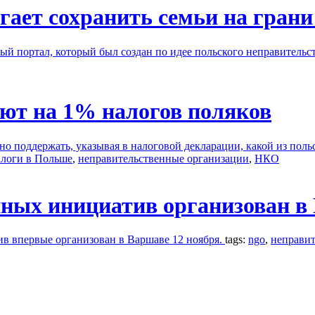
ает сохранить семьи на грани
чный портал, который был создан по идее польского неправител
ют на 1% налогов поляков
но поддержать, указывая в налоговой декларации, какой из пол
алоги в Польше
,
неправительственные организации
,
НКО
нных инициатив организован в
в впервые организован в Варшаве 12 ноября.
tags:
ngo
,
неправит