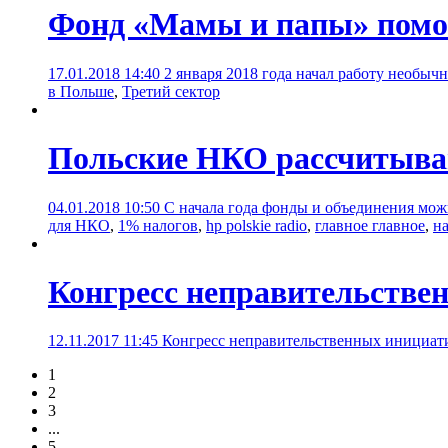
Фонд «Мамы и папы» помог
17.01.2018 14:40
2 января 2018 года начал работу необы
в Польше
,
Третий сектор
Польские НКО рассчитыва
04.01.2018 10:50
С начала года фонды и объединения мож
для НКО
,
1% налогов
,
hp polskie radio
,
главное главное
,
н
Конгресс неправительстве
12.11.2017 11:45
Конгресс неправительственных инициати
1
2
3
...
5