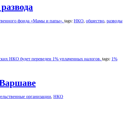
 развода
ьственного фонда «Мамы и папы».
tags:
НКО
,
общество
,
разводы
ьских НКО будет переведен 1% уплаченных налогов.
tags:
1%
 Варшаве
ельственные организации
,
НКО