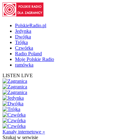
PolskieRadio.pl
Jedynka
Dwójka
Trójka
Czwórka
Radio Poland
Moje Polskie Radio
ramówka
LISTEN LIVE
Kanały internetowe »
Szukaj
w serwisie