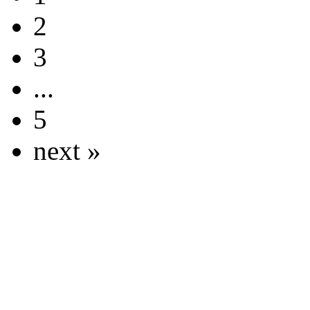
2
3
...
5
next »