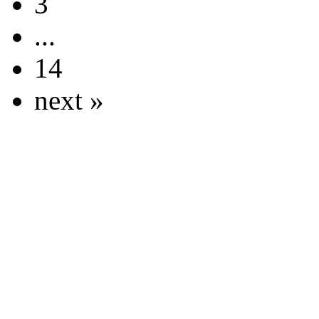
3
...
14
next »