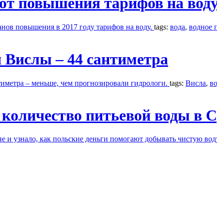
 от повышения тарифов на вод
анов повышения в 2017 году тарифов на воду.
tags:
вода
,
водное 
 Вислы – 44 сантиметра
тиметра – меньше, чем прогнозировали гидрологи.
tags:
Висла
,
в
оличество питьевой воды в С
е и узнало, как польские деньги помогают добывать чистую вод