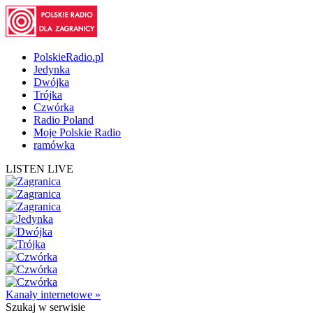
PolskieRadio.pl
Jedynka
Dwójka
Trójka
Czwórka
Radio Poland
Moje Polskie Radio
ramówka
LISTEN LIVE
Kanały internetowe »
Szukaj
w serwisie