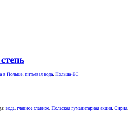
степь
ха в Польше
,
питьевая вода
,
Польша-ЕС
gs:
вода
,
главное главное
,
Польская гуманитарная акция
,
Сирия
,