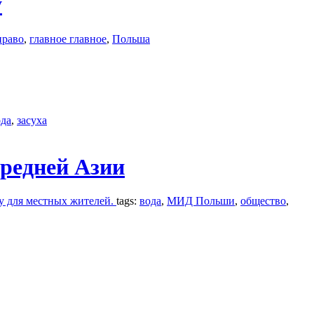
у
право
,
главное главное
,
Польша
ода
,
засуха
редней Азии
у для местных жителей.
tags:
вода
,
МИД Польши
,
общество
,