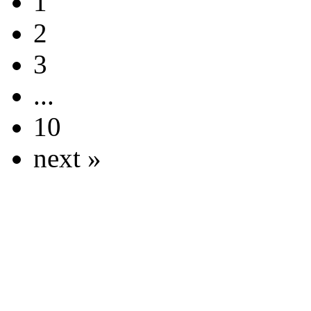
1
2
3
...
10
next »