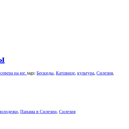
ы
 севера на юг.
tags:
Бескиды
,
Катовице
,
культура
,
Силезия
,
молодежи
,
Панама в Силезии
,
Силезия