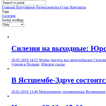
Главная
Популярное
Радиосюжеты
О нас
Контакты
Tags
Силезия
Sortuj według:
Силезия на выходные: Юрс
20.05.2019 14:15
Чтобы увидеть все многообразие Силезии 
туризм в Польше
,
Юрские скалы
В Ястшембе-Здруе состоит
26.01.2019 13:40
Мероприятия, посвященные Всемирным 