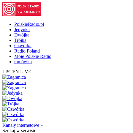
PolskieRadio.pl
Jedynka
Dwójka
Trójka
Czwórka
Radio Poland
Moje Polskie Radio
ramówka
LISTEN LIVE
Kanały internetowe »
Szukaj
w serwisie