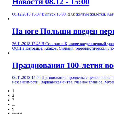
Новости 08.12 - 15:00
08.12.2018 15:07
Выпуск 15:00.
tags:
желтые жилетки
,
Кат
На юге Польши введен пер
26.11.2018 17:45
В Силезии и Кракове введен первый уро
ООН в Катовице
,
Краков
,
Силезия
,
террористическая угр
Празднования 100-летия во
06.11.2018 14:56
Празднования продлены с целью вовлечь
независимости
,
Варшавская битва
,
главное главное
,
Музе
1
2
3
...
9
next »