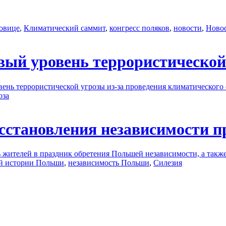
овице
,
Климатический саммит
,
конгресс поляков
,
новости
,
Ново
вый уровень террористической
вень террористической угрозы из-за проведения климатическог
оза
сстановления независимости пр
 жителей в праздник обретения Польшей независимости, а также
й истории Польши
,
независимость Польши
,
Силезия