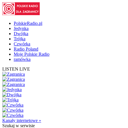
PolskieRadio.pl
Jedynka
Dwójka
Trójka
Czwórka
Radio Poland
Moje Polskie Radio
ramówka
LISTEN LIVE
Kanały internetowe »
Szukaj
w serwisie