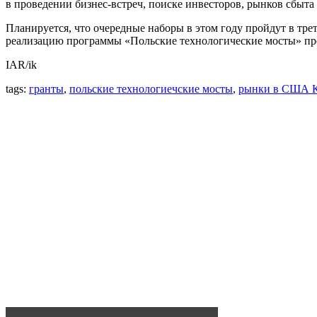
в проведении бизнес-встреч, поиске инвесторов, рынков сбыта 
Планируется, что очередные наборы в этом году пройдут в тре
реализацию программы «Польские технологические мосты» пре
IAR/ik
tags:
гранты
,
польские технологиечские мосты
,
рынки в США К