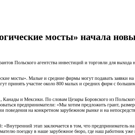
огические мосты» начала новы
грантов Польского агентства инвестиций и торговли для выход
еские мосты». Малые и средние фирмы могут подавать заявки на
 могут принять участие около 800 малых и средних фирм с боль
 Канады и Мексики. По словам Цезары Боровского из Польского
зоваться предприниматели: «Мы хотим предложить грант, размером
гии поведения на конкретном зарубежном рынке и на непосредст
: «Внутренний этап заключается в том, что предприниматель на 
ателю поездку в наше зарубежное бюро, где наш работник уже 