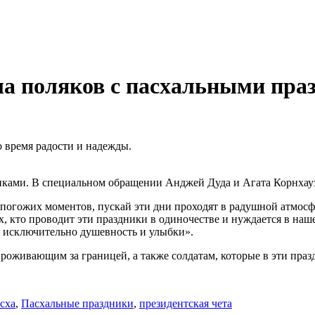
ла поляков с пасхальными пра
 время радости и надежды.
иками. В специальном обращении Анджей Дуда и Агата Корнхаузе
погожих моментов, пускай эти дни проходят в радушной атмосфе
тех, кто проводит эти праздники в одиночестве и нуждается в н
т исключительно душевность и улыбки».
оживающим за границей, а также солдатам, которые в эти празд
сха
,
Пасхальные праздники
,
президентская чета