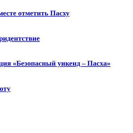
есте отметить Пасху
тридентствие
ция «Безопасный уикенд – Пасха»
оту