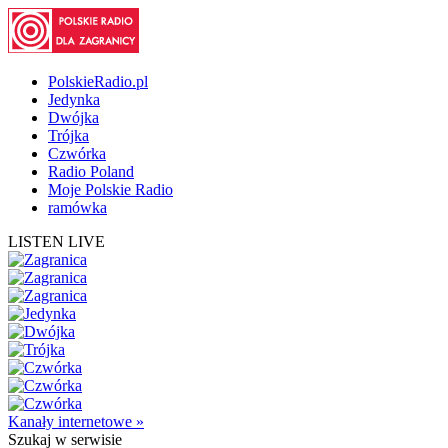
PolskieRadio.pl
Jedynka
Dwójka
Trójka
Czwórka
Radio Poland
Moje Polskie Radio
ramówka
LISTEN LIVE
Kanały internetowe »
Szukaj
w serwisie