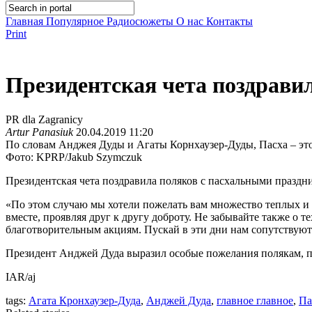
Главная
Популярное
Радиосюжеты
О нас
Контакты
Print
Президентская чета поздрави
PR dla Zagranicy
Artur Panasiuk
20.04.2019 11:20
По словам Анджея Дуды и Агаты Корнхаузер-Дуды, Пасха – это
Фото: KPRP/Jakub Szymczuk
Президентская чета поздравила поляков с пасхальными праздн
«По этом случаю мы хотели пожелать вам множество теплых и 
вместе, проявляя друг к другу доброту. Не забывайте также о 
благотворительным акциям. Пускай в эти дни нам сопутствую
Президент Анджей Дуда выразил особые пожелания полякам, пр
IAR/aj
tags:
Агата Кронхаузер-Дуда
,
Анджей Дуда
,
главное главное
,
Па