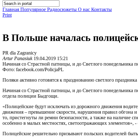
Главная
Популярное
Радиосюжеты
О нас
Контакты
Print
В Польше началась полицейск
PR dla Zagranicy
Artur Panasiuk
19.04.2019 15:21
Начиная со Страстной патницы, и до Светлого понедельника п
Фото: facebook.com/PolicjaPL
Поляки активно готовятся к празднованию светлого праздника
Начиная со Страстной патницы, и до Светлого понедельника п
отдела полиции Быдгощи.
«Полицейские будут исключать из дорожного движения водител
движения – превышение скорости, нарушения правил обгона и 
то, пристегнуты ли ремни безопасности, а также на наличие с
особенно в малых местностях, светоотражающих элементов», - 
Полицейские решительно призывают польских водителей быть о