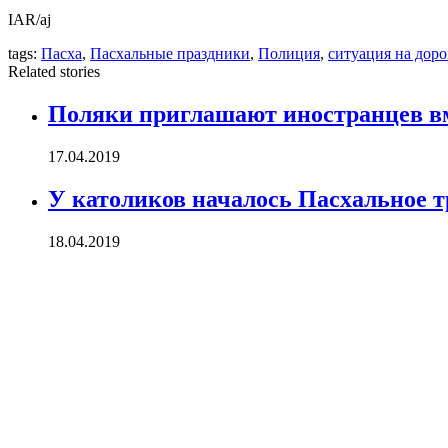
IAR/aj
tags:
Пасха
,
Пасхальные праздники
,
Полиция
,
ситуация на доро
Related stories
Поляки приглашают иностранцев вм
17.04.2019
У католиков началось Пасхальное 
18.04.2019