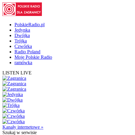
PolskieRadio.pl
Jedynka
Dwójka
Trójka
Czwórka
Radio Poland
Moje Polskie Radio
ramówka
LISTEN LIVE
Kanały internetowe »
Szukaj
w serwisie