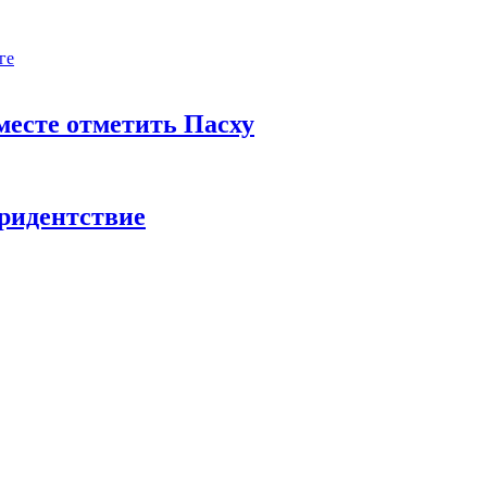
ге
есте отметить Пасху
тридентствие