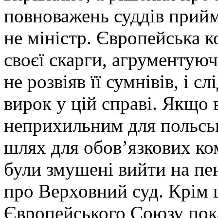
повноважень суддів прийм
не міністр. Європейська ко
своєї скарги, агрументую
не розвіяв її сумнівів, і с
вирок у цій справі. Якщо
неприхильним для польськ
шлях для обов’язкових ко
були змушені вийти на пе
про Верховний суд. Крім 
Європейського Союзу пок