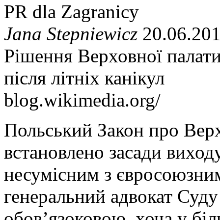
PR dla Zagranicy
Jana Stepniewicz
20.06.201
Рішення Верховної палат
після літніх канікул
blog.wikimedia.org/
Польський Закон про Верх
встановлено засади виходу
несумісним з євросоюзним
генеральний адвокат Суду 
обов’язоковою, хоча у біл