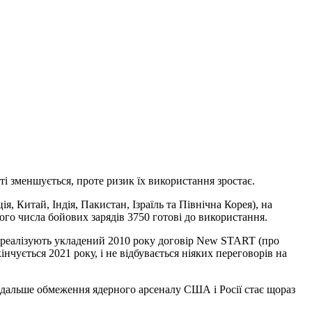
ті зменшується, проте ризик їх використання зростає.
, Китай, Індія, Пакистан, Ізраїль та Північна Корея), на
ого числа бойових зарядів 3750 готові до використання.
у, реалізують укладений 2010 року договір New START (про
чується 2021 року, і не відбувається ніяких переговорів на
одальше обмеження ядерного арсеналу США і Росії стає щораз