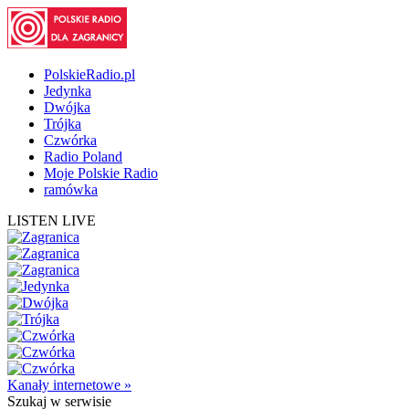
PolskieRadio.pl
Jedynka
Dwójka
Trójka
Czwórka
Radio Poland
Moje Polskie Radio
ramówka
LISTEN LIVE
Kanały internetowe »
Szukaj
w serwisie