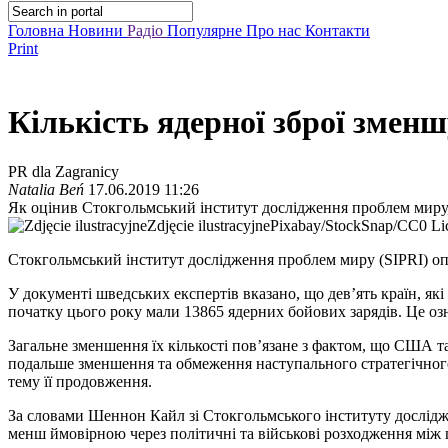
Головна
Новини
Радіо
Популярне
Про нас
Контакти
Print
Кількість ядерної зброї зменш
PR dla Zagranicy
Natalia Beń
17.06.2019 11:26
Як оцінив Стокгольмський інститут дослідження проблем миру, 
Zdjęcie ilustracyjne
Pixabay/StockSnap/CC0 Li
Стокгольмський інститут дослідження проблем миру (SIPRI) опри
У документі шведських експертів вказано, що дев’ять країн, які
початку цього року мали 13865 ядерних бойових зарядів. Це оз
Загальне зменшення їх кількості пов’язане з фактом, що США та
подальше зменшення та обмеження наступального стратегічного о
тему її продовження.
За словами Шеннон Кайл зі Стокгольмського інституту дослідж
менш ймовірною через політичні та військові розходження між