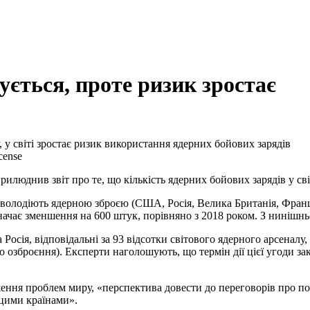
ується, проте ризик зростає
у світі зростає ризик використання ядерних бойових зарядів
cense
люднив звіт про те, що кількість ядерних бойових зарядів у сві
 володіють ядерною зброєю (США, Росія, Велика Британія, Франція
начає зменшення на 600 штук, порівняно з 2018 роком. З нинішнь
 Росія, відповідальні за 93 відсотки світового ядерного арсенал
зброєння). Експерти наголошують, що термін дії цієї угоди закін
ення проблем миру, «перспектива довести до переговорів про п
 цими країнами».