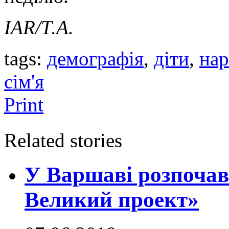
IAR/Т.А.
tags:
демографія
,
діти
,
нар
сім'я
Print
Related stories
У Варшаві розпочав
Великий проект»