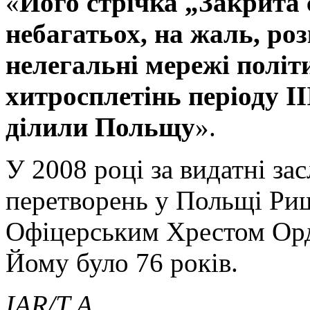
«
Його стрічка „Закрита 
небагатьох, на жаль, ро
нелегальні мережі полі
хитросплетінь періоду І
ділили Польщу
».
У 2008 році за видатні з
перетворень у Польщі Ри
Офіцерським Хрестом Ор
Йому було 76 років.
IAR/Т.А.