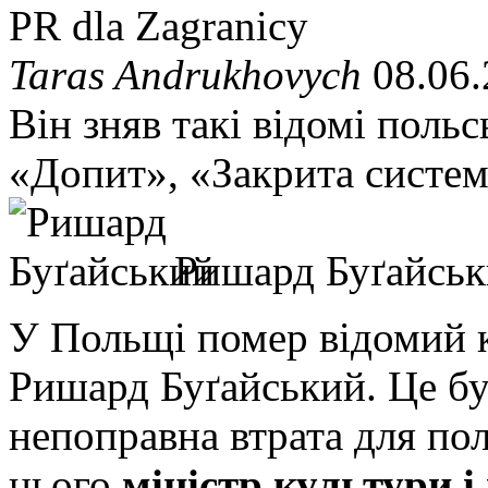
PR dla Zagranicy
Taras Andrukhovych
08.06.
Він зняв такі відомі польс
«Допит», «Закрита систе
Ришард Буґайсь
У Польщі помер відомий 
Ришард Буґайський. Це бу
непоправна втрата для пол
нього
міністр культури і