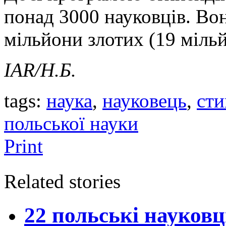
понад 3000 науковців. Во
мільйони злотих (19 мільй
IAR
/Н.Б.
tags:
наука
,
науковець
,
сти
польської науки
Print
Related stories
22 польські науковц