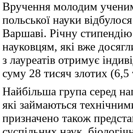
Вручення молодим ученим
польської науки відбулося
Варшаві. Річну стипенді
науковцям, які вже досяг
з лауреатів отримує індив
суму 28 тисяч злотих (6,5 
Найбільша група серед на
які займаються технічними
призначено також предста
суспільних наук, біологічн