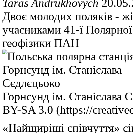
Taras Andrukhovych
20.05.
Двоє молодих поляків - жі
учасниками 41-ї Полярної 
геофізики ПАН
Горнсунд ім. Станіслава 
BY-SA 3.0 (https://creative
«Найщиріші співчуття» сі