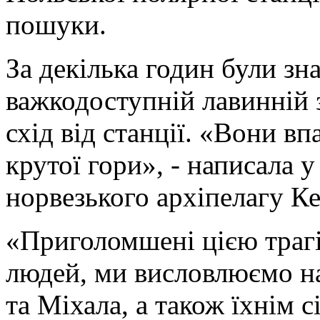
пошуки.
За декілька годин були зна
важкодоступній лавинній 
схід від станції. «Вони вп
крутої гори», - написала 
норвезького архіпелагу К
«Приголомшені цією траг
людей, ми висловлюємо на
та Міхала, а також їхнім с