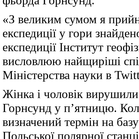
фьорда Горнсунд.
«З великим сумом я прийня
експедиції у гори знайден
експедиції Інститут геоф
висловлюю найщиріші спів
Міністерства науки в Twitt
Жінка і чоловік вирушили 
Горнсунд у п’ятницю. Кол
визначений термін на базу
Польської полярної станці