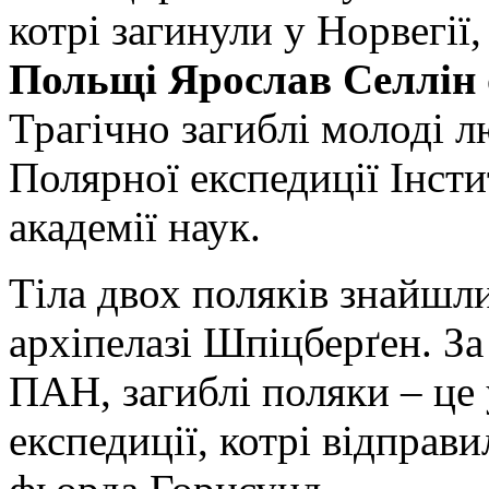
котрі загинули у Норвегії
Польщі Ярослав Селлін
Трагічно загиблі молоді 
Полярної експедиції Інсти
академії наук.
Тіла двох поляків знайшл
архіпелазі Шпіцберґен. За
ПАН, загиблі поляки – це
експедиції, котрі відправ