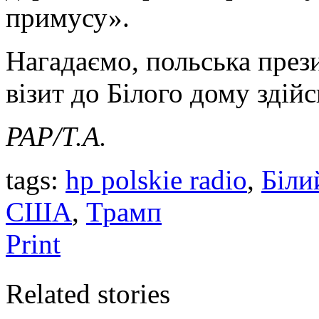
примусу».
Нагадаємо, польська през
візит до Білого дому здій
PAP/Т.А.
tags:
hp polskie radio
,
Біли
США
,
Трамп
Print
Related stories