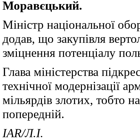
Моравєцький.
Міністр національної об
додав, що закупівля верто
зміцнення потенціалу поль
Глава міністерства підкре
технічної модернізації ар
мільярдів злотих, тобто на
попередній.
IAR/Л.І.