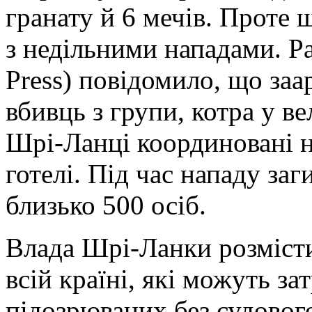
гранату й 6 мечів. Проте щ
з недільними нападами. Ра
Press) повідомило, що за
вбивць з групи, котра у в
Шрі-Ланці координовані н
готелі. Під час нападу за
близько 500 осіб.
Влада Шрі-Ланки розмісти
всій країні, які можуть з
підозрюваних без судового