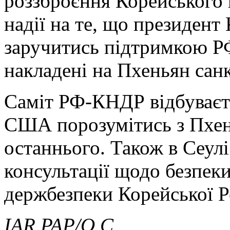
роззброєння Корейського 
надії на те, що президен
заручитись підтримкою Р
накладені на Пхеньян санк
Саміт РФ-КНДР відбуваєт
США порозумітись з Пхен
останнього. Також в Сеулі
консультації щодо безпек
держбезпеки Корейської Р
IAR,
PAP/O.C.