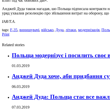
іспит під час бойових дій».
Анджей Дуда також нагадав, шо Польща підписала контракти на
уряд ухвалив резолюцію про збільшення витрат на оборону, щ
IAR/Т.А.
tags:
F-35
,
винищувачі
,
військо
,
Дуда
,
літаки
,
модернізація
,
Пол
Print
Related stories
Польща модернізує і посилить своє в
01.03.2019
Анджей Дуда хоче, аби придбання с
06.03.2019
Анджей Дуда: Польща стає все важ
07.03.2019