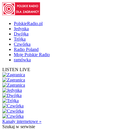
PolskieRadio.pl
Jedynka
Dwójka
Trójka
Czwórka
Radio Poland
Moje Polskie Radio
ramówka
LISTEN LIVE
Kanały internetowe »
Szukaj
w serwisie