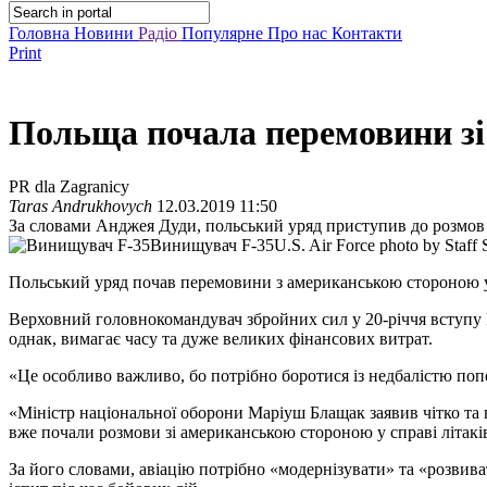
Головна
Новини
Радіо
Популярне
Про нас
Контакти
Print
Польща почала перемовини зі
PR dla Zagranicy
Taras Andrukhovych
12.03.2019 11:50
За словами Анджея Дуди, польський уряд приступив до розмов
Винищувач F-35
U.S. Air Force photo by Staff
Польський уряд почав перемовини з американською стороною у
Верховний головнокомандувач збройних сил у 20-річчя вступу 
однак, вимагає часу та дуже великих фінансових витрат.
«Це особливо важливо, бо потрібно боротися із недбалістю попе
«Міністр національної оборони Маріуш Блащак заявив чітко та 
вже почали розмови зі американською стороною у справі літаків 
За його словами, авіацію потрібно «модернізувати» та «розвива