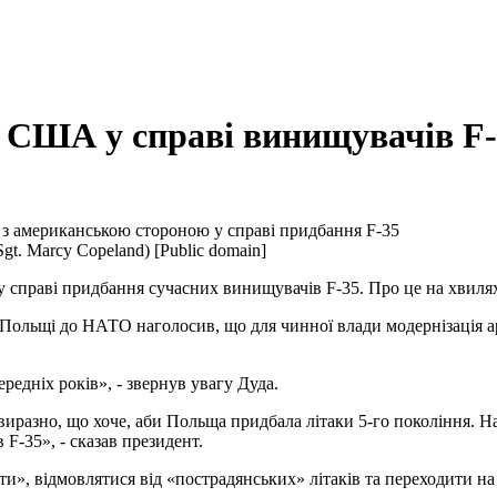
 США у справі винищувачів F-
 з американською стороною у справі придбання F-35
 Sgt. Marcy Copeland) [Public domain]
 справі придбання сучасних винищувачів F-35. Про це на хвил
Польщі до НАТО наголосив, що для чинної влади модернізація ар
редніх років», - звернув увагу Дуда.
виразно, що хоче, аби Польща придбала літаки 5-го покоління. 
F-35», - сказав президент.
ти», відмовлятися від «пострадянських» літаків та переходити н