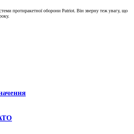
ми протиракетної оборони Patriot. Він зверну теж увагу, що
року.
значення
НАТО