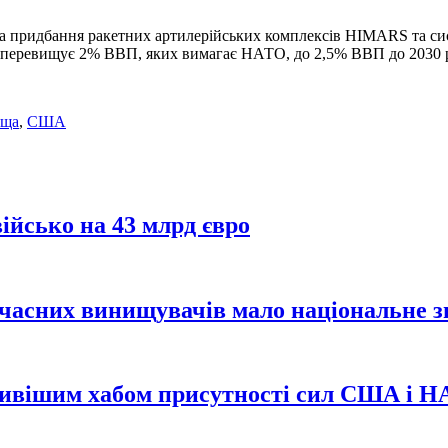
 придбання ракетних артилерійських комплексів HIMARS та систе
о перевищує 2% ВВП, яких вимагає НАТО, до 2,5% ВВП до 2030 
ьща
,
США
ійсько на 43 млрд євро
учасних винищувачів мало національне 
ливішим хабом присутності сил США і 