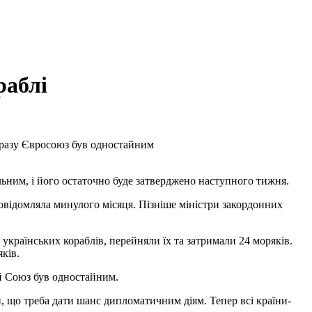
раблі
о разу Євросоюз був одностайним
альним, і його остаточно буде затверджено наступного тижня.
овідомляла минулого місяця. Пізніше міністри закордонних
 українських кораблів, перейняли їх та затримали 24 моряків.
ків.
ий Союз був одностайним.
, що треба дати шанс дипломатичним діям. Тепер всі країни-