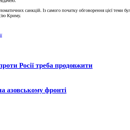
евдачею.
оматичних санкцій. Із самого початку обговорення цієї теми б
сію Криму.
ії
проти Росії треба продовжити
 на азовському фронті