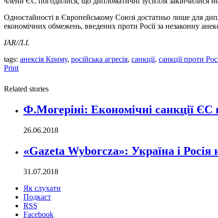
члени ЄС погодилися, що дипломатичні зусилля закінчилися н
Одностайності в Європейському Союзі достатньо лише для дипл
економічних обмежень, введених проти Росії за незаконну анек
IAR/Л.І.
tags:
анексія Криму
,
російська агресія
,
санкції
,
санкції проти Рос
Print
Related stories
Ф.Могеріні: Економічні санкції ЄС 
26.06.2018
«Gazeta Wyborcza»: Україна і Росія
31.07.2018
Як слухати
Подкаст
RSS
Facebook