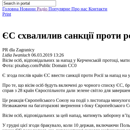
Головна
Новини
Радіо
Популярне
Про нас
Контакти
Print
ЄС схвалилив санкції проти ро
PR dla Zagranicy
Lidia Iwaniuch
06.03.2019 13:26
Вісім осіб, відповідальних за напад у Керченській протоці, ма
Фота: pixabay.com/Public Domain CC0
Є згода послів країн ЄС ввести санкції проти Росії за напад на
Про те, що вісім осіб будуть включені до чорного списку ЄС, 
справ з 28 країн Євроспільноти дали зелене світло для заверше
Це реакція Європейського Союзу на події з листопада минулого 
Незважаючи на багаторазові звернення з боку Європейського Сою
Вісім осіб, відповідальних за цей напад, матимуть заборону в’
У грудні цієї згоди бракувало, коли 10 держав, включаючи Пол