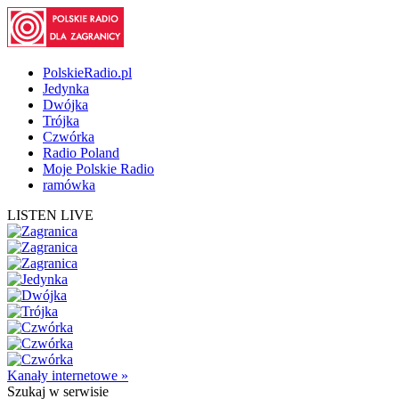
PolskieRadio.pl
Jedynka
Dwójka
Trójka
Czwórka
Radio Poland
Moje Polskie Radio
ramówka
LISTEN LIVE
Kanały internetowe »
Szukaj
w serwisie