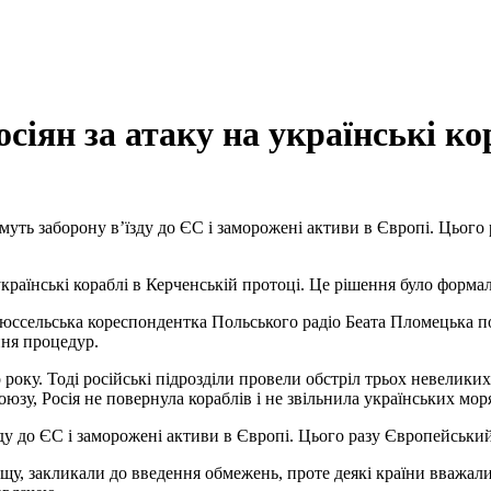
сіян за атаку на українські ко
тимуть заборону в’їзду до ЄС і заморожені активи в Європі. Цьог
 українські кораблі в Керченській протоці. Це рішення було форм
брюссельська кореспондентка Польського радіо Беата Пломецька п
ння процедур.
року. Тоді російські підрозділи провели обстріл трьох невеликих
зу, Росія не повернула кораблів і не звільнила українських моря
їзду до ЄС і заморожені активи в Європі. Цього разу Європейськ
ьщу, закликали до введення обмежень, проте деякі країни вважали