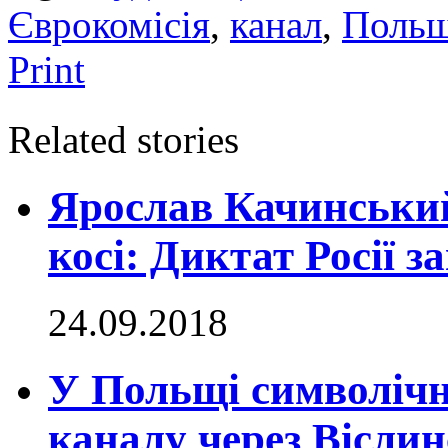
Єврокомісія
,
канал
,
Поль
Print
Related stories
Ярослав Качинський
косі: Диктат Росії 
24.09.2018
У Польщі символічн
каналу через Віслин