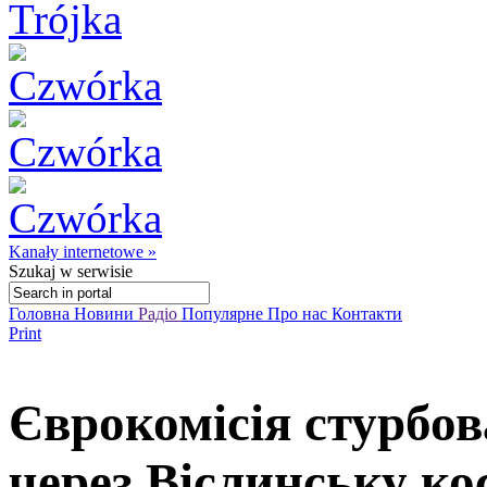
Kanały internetowe »
Szukaj
w serwisie
Головна
Новини
Радіо
Популярне
Про нас
Контакти
Print
Єврокомісія стурбо
через Віслинську ко