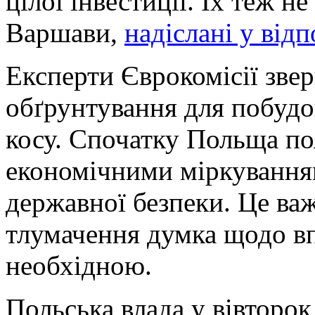
цілої інвестиції. Їх теж н
Варшави,
надіслані у відп
Експерти Єврокомісії звер
обґрунтування для побудо
косу. Спочатку Польща по
економічними міркуванням
державної безпеки. Це ва
тлумачення думка щодо вп
необхідною.
Польська влада у вівторо