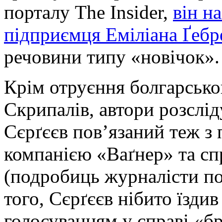
порталу The Insider,
він н
підприємця Еміліана Ґебр
речовини типу «новічок».
Крім отруєння болгарськог
Скрипалів, автори розслі
Сєрґєєв пов’язаний теж з
компанією «Ваґнер» та сп
(подробиць журналісти по
того, Сєрґєєв нібито їзди
голосуванням у справі «бр