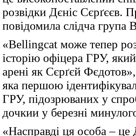
розвідки Дєніс Сєрґєєв. П
повідомила слідча група Be
«Bellingcat може тепер р
історію офіцера ГРУ, яки
арені як Сєрґєй Фєдотов», 
яка першою ідентифікувал
ГРУ, підозрюваних у спро
дочкии у березні минулого
«Насправді ця особа – це 