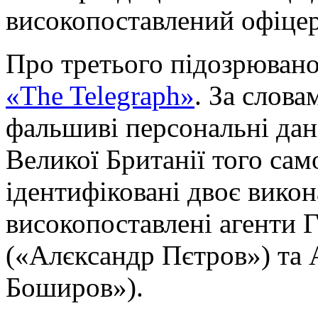
високопоставлений офіцер 
Про третього підозрюван
«The Telegraph»
. За слов
фальшиві персональні дан
Великої Британії того са
ідентифіковані двоє викон
високопоставлені агенти
(«Алєксандр Пєтров») та 
Боширов»).