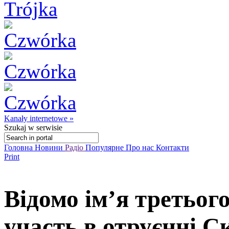
Kanały internetowe »
Szukaj
w serwisie
Головна
Новини
Радіо
Популярне
Про нас
Контакти
Print
Відомо ім’я третьог
участь в отруєнні 