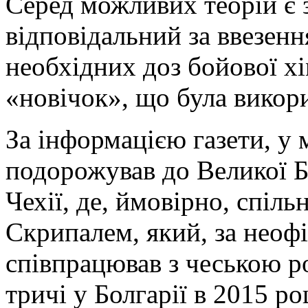
Серед можливих теорій є 
відповідальний за ввезенн
необхідних доз бойової х
«новічок», що була викори
За інформацією газети, у
подорожував до Великої Бр
Чехії, де, ймовірно, спіл
Скрипалем, який, за неоф
співпрацював з чеською р
тричі у Болгарії в 2015 роц