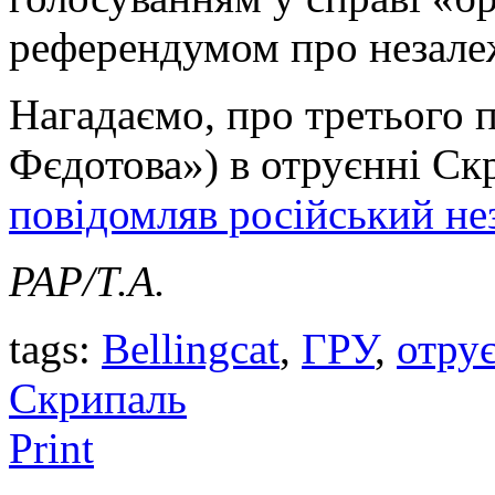
референдумом про незалеж
Нагадаємо, про третього 
Фєдотова») в отруєнні Ск
повідомляв російський н
PAP/Т.А.
tags:
Bellingcat
,
ГРУ
,
отру
Скрипаль
Print