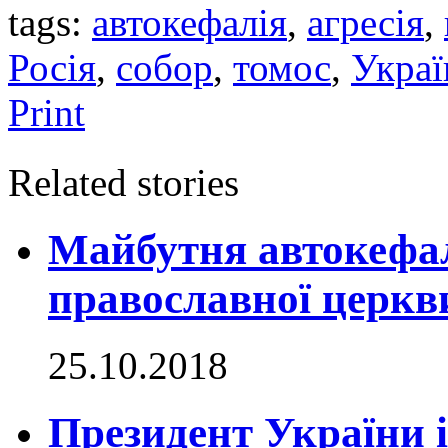
tags:
автокефалія
,
агресія
,
Росія
,
собор
,
томос
,
Украї
Print
Related stories
Майбутня автокефал
православної церкв
25.10.2018
Президент України 