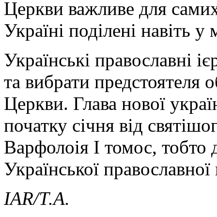
Церкви важливе для самих 
Україні поділені навіть у
Українські православні іє
та вибрати предстоятеля об
Церкви. Глава нової украї
початку січня від святішо
Варфолоія І томос, тобто
Української православної 
IAR/Т.А.