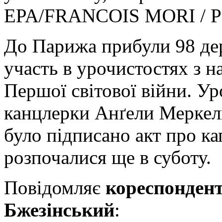
EPA/FRANCOIS MORI /
До Парижа прибули 98 де
участь в урочистостях з н
Першої світової війни. Ур
канцлерки Анґели Меркель
було підписано акт про к
розпочалися ще в суботу.
Повідомляє
кореспонден
Бжезінський
: