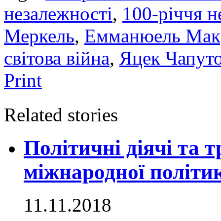
незалежності
,
100-річчя н
Меркель
,
Емманюель Мак
світова війна
,
Яцек Чапут
Print
Related stories
Політичні діячі та т
міжнародної політи
11.11.2018