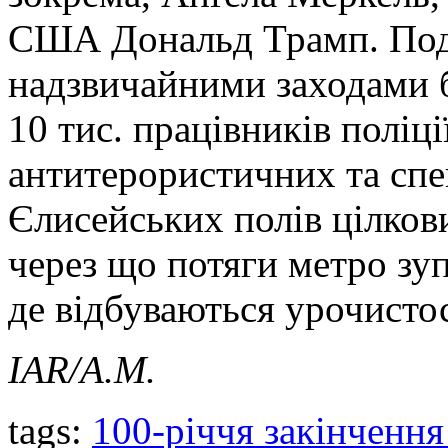
США Дональд Трамп. Под
надзвичайними заходами б
10 тис. працівників поліці
антитерористичних та спе
Єлисейських полів цілкови
через що потяги метро зуп
де відбуваються урочистос
IAR/
А.М.
tags:
100-річчя закінчення 