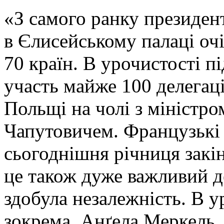
«З самого ранку президе
в Єлисейському палаці очі
70 країн. В урочистості 
участь майже 100 делегацій
Польщі на чолі з міністр
Чапутовичем. Французькі 
сьогоднішня річниця закін
це також дуже важливий д
здобула незалежність. В у
зокрема, Анґела Меркель,