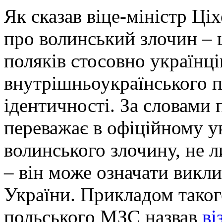
Як сказав віце-міністр Ці
про волинський злочин – 
поляків стосовно українц
внутрішньоукраїнського 
ідентичності. За словами 
переважає в офіційному у
волинського злочину, не 
– він може означати викли
України. Прикладом таког
польського МЗС назвав
ві