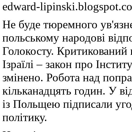
edward-lipinski.blogspot.c
Не буде тюремного ув'язн
польському народові відпо
Голокосту. Критикований в
Ізраїлі – закон про Інстит
змінено. Робота над попр
кільканадцять годин. У ві
із Польщею підписали уго
політику.