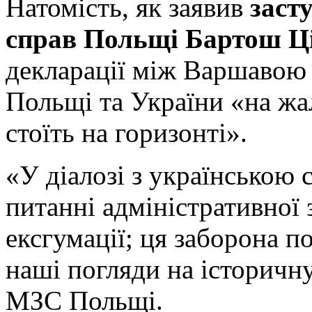
Натомість, як заявив
заст
справ Польщі Бартош Ц
декларації між Варшавою 
Польщі та України «на жал
стоїть на горизонті».
«У діалозі з українською 
питанні адміністративної
ексгумації; ця заборона п
наші погляди на історичну
МЗС Польщі.