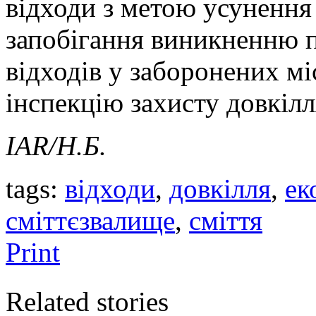
відходи з метою усунення 
запобігання виникненню 
відходів у заборонених мі
інспекцію захисту довкіл
IAR
/Н.Б.
tags:
відходи
,
довкілля
,
ек
сміттєзвалище
,
сміття
Print
Related stories