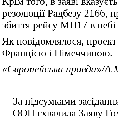
Крім того, в заяві вказуєт
резолюції Радбезу 2166, п
збиття рейсу MH17 в небі
Як повідомлялося, проект
Францією і Німеччиною.
«Європейська правда»/А.
За підсумками засіданн
ООН схвалила Заяву Гол