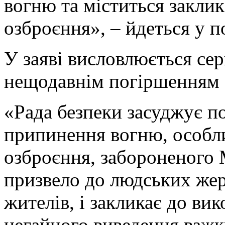
вогню та міститься закли
озброєння», – йдеться у п
У заяві висловлюється сер
нещодавнім погіршенням с
«Рада безпеки засуджує 
припинення вогню, особл
озброєння, забороненого
призвело до людських жер
жителів, і закликає до ви
негайного виведення важк