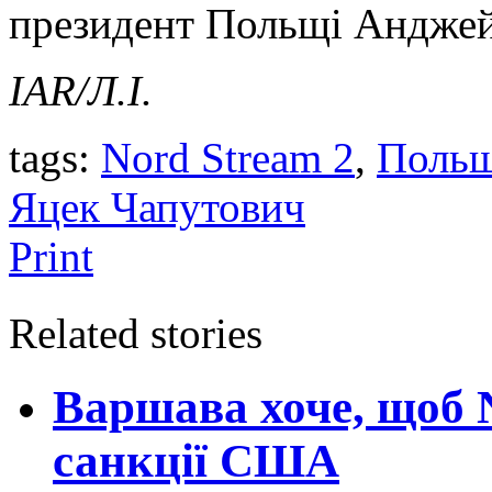
президент Польщі Анджей
IAR/Л.І.
tags:
Nord Stream 2
,
Поль
Яцек Чапутович
Print
Related stories
Варшава хоче, щоб N
санкції США