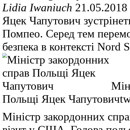
Lidia Iwaniuch
21.05.2018
Яцек Чапутович зустрінет
Помпео. Серед тем перемо
безпека в контексті Nord S
Мін
Польщі Яцек Чапутович
tw
Міністр закордонних спр
візит у США. Голова польс