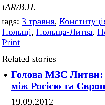
IAR/В.П.
tags:
3 травня
,
Конституція
Польщі
,
Польща-Литва
,
П
Print
Related stories
Голова МЗС Литви: 
між Росією та Євро
19.09.2012