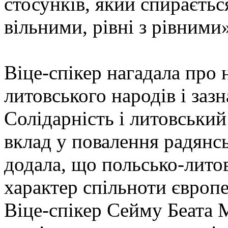
стосунків, який спираєтьс
вільними, рівні з рівними
Віце-спікер нагадала про 
литовського народів і заз
Солідарність і литовськи
вклад у повалення радянсь
додала, що польсько-литов
характер спільноти європе
Віце-спікер Сейму Беата 