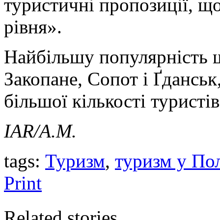
туристичні пропозиції, щ
рівня».
Найбільшу популярність 
Закопане, Сопот і Ґданськ,
більшої кількості туристів
IAR/
А.М.
tags:
Туризм
,
туризм у По
Print
Related stories