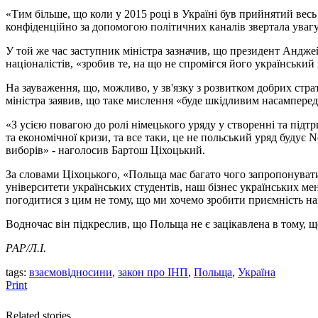
«Тим більше, що коли у 2015 році в Україні був прийнятий весь
конфіденційно за допомогою політичних каналів звертала увагу 
У той же час заступник міністра зазначив, що президент Андж
націоналістів, «зробив те, на що не спромігся його українськи
На зауваження, що, можливо, у зв'язку з розвитком добрих стр
міністра заявив, що таке мислення «буде шкідливим насамперед
«З усією повагою до ролі німецького уряду у створенні та підтр
та економічної кризи, та все таки, це не польський уряд будує 
виборів» - наголосив Бартош Ціхоцький.
За словами Ціхоцького, «Польща має багато чого запропонуват
університети українських студентів, наш бізнес українських мен
погодитися з цим не тому, що ми хочемо зробити приємність наш
Водночас він підкреслив, що Польща не є зацікавлена в тому, щ
РАР/Л.І.
tags:
взаємовідносини
,
закон про ІНП
,
Польща
,
Україна
Print
Related stories