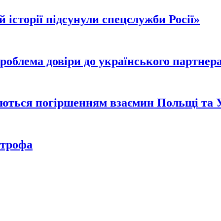
 історії підсунули спецслужби Росії»
проблема довіри до українського партнер
уються погіршенням взаємин Польщі та 
строфа