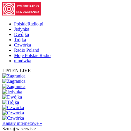
PolskieRadio.pl
Jedynka
Dwójka
Trójka
Czwórka
Radio Poland
Moje Polskie Radio
ramówka
LISTEN LIVE
Kanały internetowe »
Szukaj
w serwisie