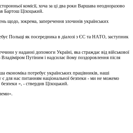
сторонньої комісії, хоча за ці два роки Варшава неодноразово
дав Бартош Ціхоцький.
нь щодо, зокрема, заперечення злочинів українських
ебує Польщі як посередника в діалозі з ЄС та НАТО, заступник
еччини у наданні допомоги Україні, яка страждає від військової
и з Владіміром Путіним і надсилає йому поздоровлення після
ша економіка потребує українських працівників, наші
му є для нас питанням національної безпеки - ми не можемо
безпеки », - ствердив Ціхоцький.
леми».