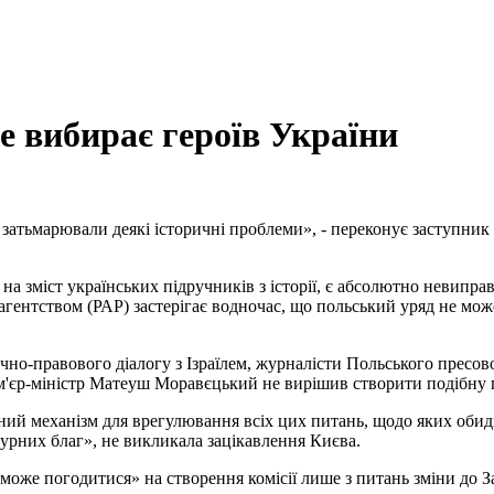
 вибирає героїв України
 затьмарювали деякі історичні проблеми», - переконує заступник
а зміст українських підручників з історії, є абсолютно невипра
ентством (РАР) застерігає водночас, що польський уряд не може
чно-правового діалогу з Ізраїлем, журналісти Польського пресов
м'єр-міністр Матеуш Моравєцький не вирішив створити подібну 
й механізм для врегулювання всіх цих питань, щодо яких обидві
турних благ», не викликала зацікавлення Києва.
оже погодитися» на створення комісії лише з питань зміни до За