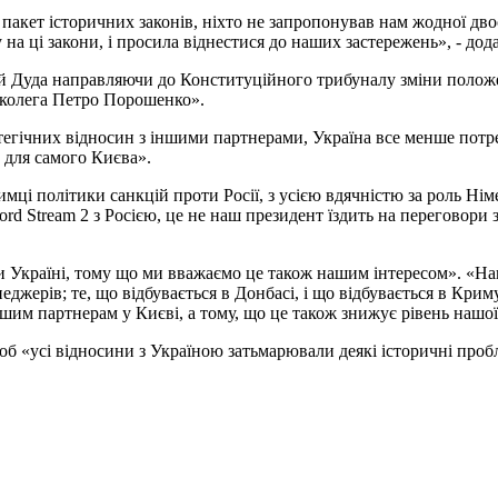
 пакет історичних законів, ніхто не запропонував нам жодної дво
на ці закони, і просила віднестися до наших застережень», - до
ей Дуда направляючи до Конституційного трибуналу зміни положе
й колега Петро Порошенко».
атегічних відносин з іншими партнерами, Україна все менше потр
 для самого Києва».
имці політики санкцій проти Росії, з усією вдячністю за роль Нім
Nord Stream 2 з Росією, це не наш президент їздить на переговор
и Україні, тому що ми вважаємо це також нашим інтересом». «На
еджерів; те, що відбувається в Донбасі, і що відбувається в Кри
им партнерам у Києві, а тому, що це також знижує рівень нашої 
об «усі відносини з Україною затьмарювали деякі історичні проб