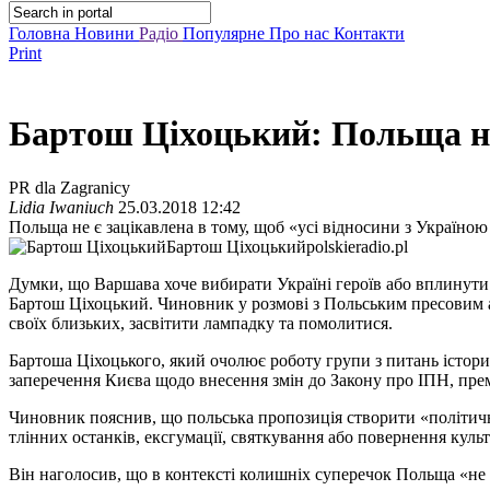
Головна
Новини
Радіо
Популярне
Про нас
Контакти
Print
Бартош Ціхоцький: Польща не
PR dla Zagranicy
Lidia Iwaniuch
25.03.2018 12:42
Польща не є зацікавлена в тому, щоб «усі відносини з Україною
Бартош Ціхоцький
polskieradio.pl
Думки, що Варшава хоче вибирати Україні героїв або вплинути н
Бартош Ціхоцький. Чиновник у розмові з Польським пресовим аг
своїх близьких, засвітити лампадку та помолитися.
Бартоша Ціхоцького, який очолює роботу групи з питань істори
заперечення Києва щодо внесення змін до Закону про ІПН, пре
Чиновник пояснив, що польська пропозиція створити «політични
тлінних останків, ексгумації, святкування або повернення куль
Він наголосив, що в контексті колишніх суперечок Польща «не м