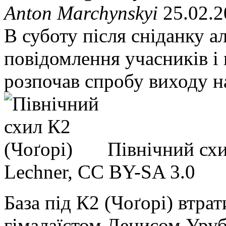
Anton Marchynskyi
25.02.2
В суботу після сніданку ал
повідомлення учасників і 
розпочав спробу виходу 
Північний схи
Lechner, CC BY-SA 3.0
База під К2 (Чоґорі) втрат
гімалаїстом Денисом Уруб