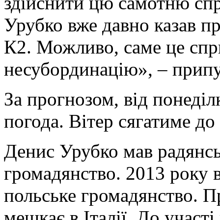
здійснити цю самотню спр
Урубко вже давно казав п
К2. Можливо, саме це сп
несубординацію», – припу
За прогнозом, від понеділ
погода. Вітер сягатиме до
Денис Урубко мав радянськ
громадянство. 2013 року в
польське громадянство. Пр
мешкає в Італії. До участі