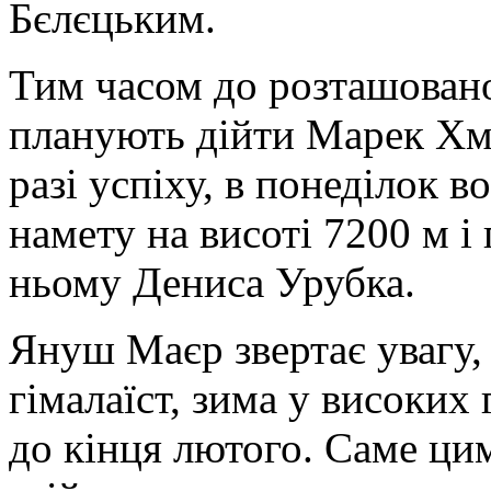
Бєлєцьким.
Тим часом до розташован
планують дійти Марек Хм
разі успіху, в понеділок 
намету на висоті 7200 м і
ньому Дениса Урубка.
Януш Маєр звертає увагу,
гімалаїст, зима у високих 
до кінця лютого. Саме ци