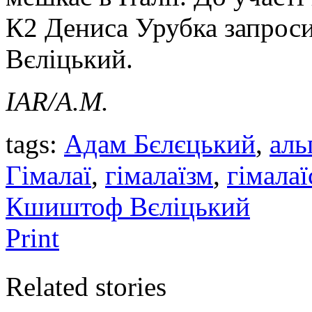
К2 Дениса Урубка запрос
Вєліцький.
IAR
/А.М.
tags:
Адам Бєлєцький
,
аль
Гімалаї
,
гімалаїзм
,
гімалаї
Кшиштоф Вєліцький
Print
Related stories