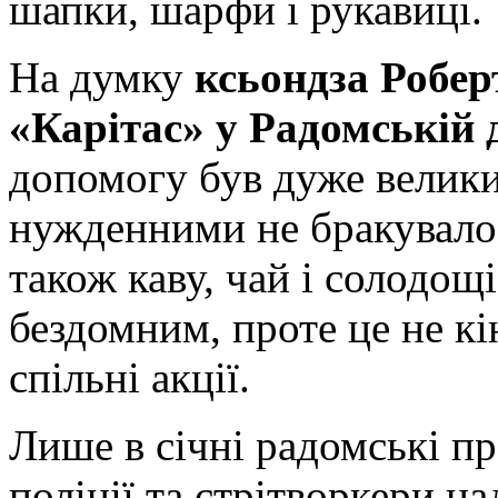
шапки, шарфи і рукавиці.
На думку
ксьондза Робер
«Карітас» у Радомській д
допомогу був дуже велики
нужденними не бракувало
також каву, чай і солодощі
бездомним, проте це не кі
спільні акції.
Лише в січні радомські п
поліції та стрітворкери н