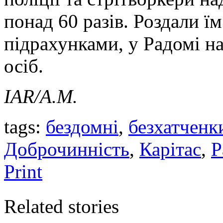
понад 60 разів. Роздали їм
підрахунками, у Радомі н
осіб.
IAR
/А.М.
tags:
бездомні
,
безхатченк
Доброчинність
,
Карітас
,
Р
Print
Related stories