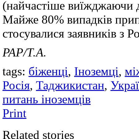
(найчастіше виїжджаючи д
Майже 80% випадків при
стосувалися заявників з Ро
PAP/Т.А.
tags:
біженці
,
Іноземці
,
мі
Росія
,
Таджикистан
,
Укра
питань іноземців
Print
Related stories