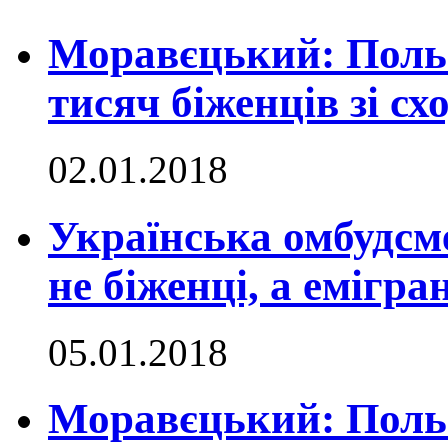
Моравєцький: Поль
тисяч біженців зі сх
02.01.2018
Українська омбудсме
не біженці, а емігра
05.01.2018
Моравєцький: Польщ