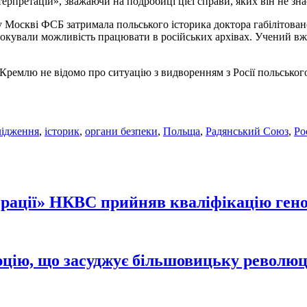
терпретацій», зважаючи на подробиці цієї справи, яких він не зна
 Москві ФСБ затримала польського історика доктора габілітовано
локували можливість працювати в російських архівах. Учений вж
Кремлю не відомо про ситуацію з видворенням з Росії польського
лідження
,
історик
,
органи безпеки
,
Польща
,
Радянський Союз
,
Ро
ерації» НКВС прийняв кваліфікацію ген
юцію, що засуджує більшовицьку револю