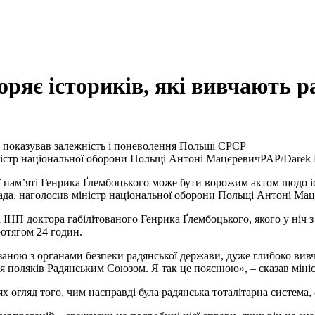
оряє істориків, які вивчають 
 показував залежність і поневолення Польщі СРСР
істр національної оборони Польщі Антоні Мацєревич
PAP/Darek
 пам’яті Генрика Ґлембоцького може бути ворожим актом щодо іс
да, наголосив міністр національної оборони Польщі Антоні Мац
ІНП доктора габілітованого Генрика Ґлембоцького, якого у ніч з
отягом 24 годин.
язаною з органами безпеки радянської держави, дуже глибоко вив
ння поляків Радянським Союзом. Я так це пояснюю», – сказав мін
х огляд того, чим насправді була радянська тоталітарна система, 