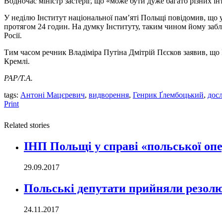
Водночас міністр застеріг, що «може бути дуже багато різних ін
У неділю Інститут національної пам’яті Польщі повідомив, що у
протягом 24 годин. На думку Інституту, таким чином йому заб
Росії.
Тим часом речник Владіміра Путіна Дмітрій Пєсков заявив, що 
Кремлі.
PAP/Т.А.
tags:
Антоні Мацєревич
,
видворення
,
Генрик Ґлембоцький
,
дос
Print
Related stories
ІНП Польщі у справі «польської оп
29.09.2017
Польські депутати прийняли резол
24.11.2017