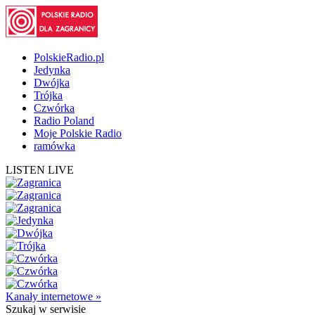
PolskieRadio.pl
Jedynka
Dwójka
Trójka
Czwórka
Radio Poland
Moje Polskie Radio
ramówka
LISTEN LIVE
Kanały internetowe »
Szukaj
w serwisie