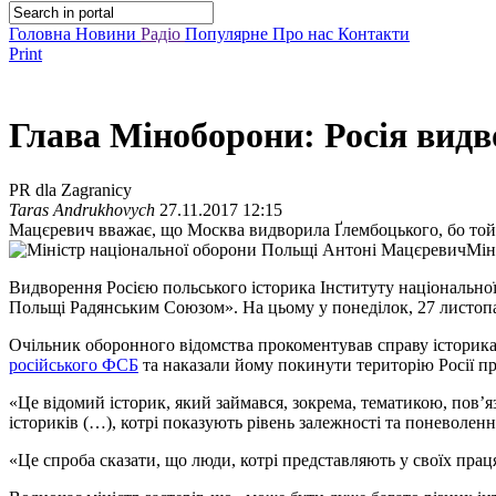
Головна
Новини
Радіо
Популярне
Про нас
Контакти
Print
Глава Міноборони: Росія видв
PR dla Zagranicy
Taras Andrukhovych
27.11.2017 12:15
Мацєревич вважає, що Москва видворила Ґлембоцького, бо той
Мін
Видворення Росією польського історика Інституту національної
Польщі Радянським Союзом». На цьому у понеділок, 27 листопа
Очільник оборонного відомства прокоментував справу історика 
російського ФСБ
та наказали йому покинути територію Росії пр
«Це відомий історик, який займався, зокрема, тематикою, пов’
істориків (…), котрі показують рівень залежності та поневоле
«Це спроба сказати, що люди, котрі представляють у своїх праця