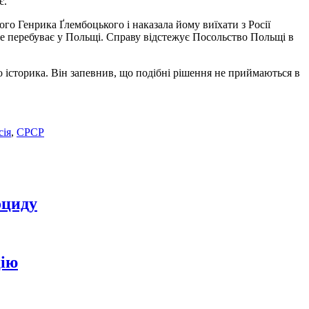
є.
го Генрика Ґлембоцького і наказала йому виїхати з Росії
е перебуває у Польщі. Справу відстежує Посольство Польщі в
 історика. Він запевнив, що подібні рішення не приймаються в
сія
,
СРСР
оциду
цію