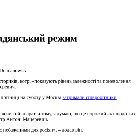
радянський режим
 Delmanowicz
ториків, котрі «показують рівень залежності та поневолення
єревич.
 п’ятниці на суботу у Москві
затримали співробітники
чаючи той апарат, а тому, я думаю, що це ворожий акт щодо тих
істр Антоні Мацєревич.
є небажаними для росіян», – додав він.