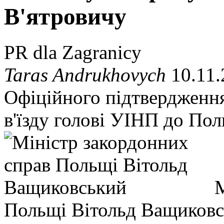
В'ятровичу
PR dla Zagranicy
Taras Andrukhovych
10.11.
Офіційного підтвердження
в'їзду голові УІНП до По
М
Польщі Вітольд Ващиков