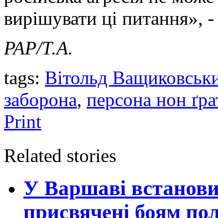
вирішувати ці питання», -
PAP/Т.А.
tags:
Вітольд Ващиковськ
заборона
,
персона нон ґра
Print
Related stories
У Варшаві встанови
присвячені боям по