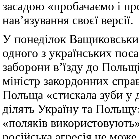
засадою «пробачаємо і пр
нав’язування своєї версії.
У понеділок Ващиковськи
одного з українських пос
заборони в’їзду до Польщ
міністр закордонних справ
Польща «стискала зуби у 
ділять Україну та Польщу
«поляків використовують»
російська агресія не може