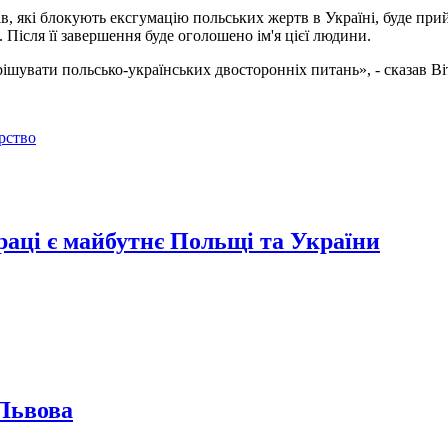
ів, які блокують ексгумацію польських жертв в Україні, буде при
 Після її завершення буде оголошено ім'я цієї людини.
ирішувати польсько-українських двосторонніх питань», - сказав 
рство
раці є майбутнє Польщі та України
Львова