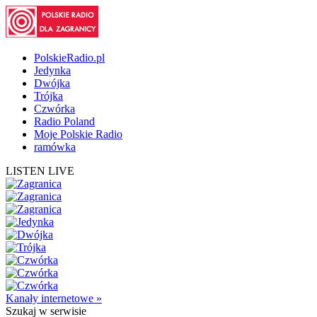
PolskieRadio.pl
Jedynka
Dwójka
Trójka
Czwórka
Radio Poland
Moje Polskie Radio
ramówka
LISTEN LIVE
Kanały internetowe »
Szukaj
w serwisie