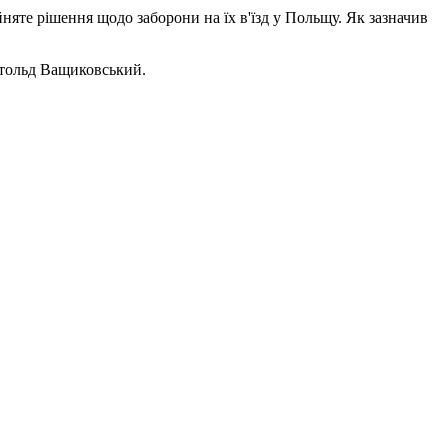
йняте рішення щодо заборони на їх в'їзд у Польщу. Як зазначив
Вітольд Ващиковський.