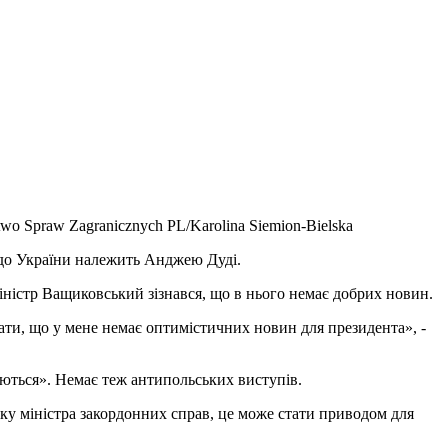
stwo Spraw Zagranicznych PL/Karolina Siemion-Bielska
і до України належить Анджею Дуді.
Міністр Ващиковський зізнався, що в нього немає добрих новин.
азати, що у мене немає оптимістичних новин для президента», -
уються». Немає теж антипольських виступів.
у міністра закордонних справ, це може стати приводом для