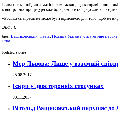
Глава польської дипломатії також заявив, що в справі чиновник
міністр, така процедура вже була розпочата щодо однієї людини.
«Російська агресія не може бути відмовкою для того, щоб не в
IAR/Л.І.
tags:
Ващиковський
,
Львів
,
Польща-Україна
,
стратегічне партне
Print
Related stories
Мер Львова: Лише у взаємній співп
25.08.2017
Іскри у двосторонніх стосунках
03.11.2017
Вітольд Ващиковський вирушає до 