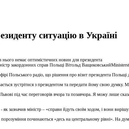
зиденту ситуацію в Україні
 в нього немає оптимістичних новин для президента
ністр закордонних справ Польщі Вітольд Ващиковський
Minister
ефірі Польського радіо, що рішення про візит президента Польщ
рається зустрітися з президентом та передати йому свою думку. 
у Львові під час переговорів вчора та позавчора. Я можу лише ск
 як зазначив міністр – «справи йдуть своїм ходом, і вони виріш
порозуміння починаються «десь на центральному рівні». На думк