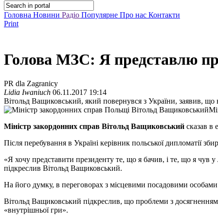
Головна
Новини
Радіо
Популярне
Про нас
Контакти
Print
Голова МЗС: Я представлю пре
PR dla Zagranicy
Lidia Iwaniuch
06.11.2017 19:14
Вітольд Ващиковський, який повернувся з України, заявив, що
Мі
Міністр закордонних справ Вітольд Ващиковський
сказав в 
Після перебування в Україні керівник польської дипломатії зби
«Я хочу представити президенту те, що я бачив, і те, що я чув 
підкреслив Вітольд Ващиковський.
На його думку, в переговорах з місцевими посадовими особами -
Вітольд Ващиковський підкреслив, що проблеми з досягненням 
«внутрішньої гри».