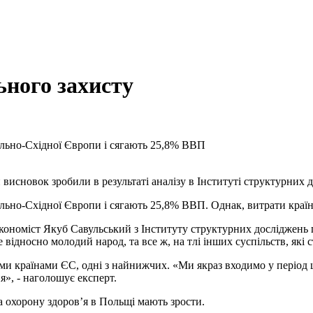
ьного захисту
рально-Східної Європи і сягають 25,8% ВВП
 висновок зробили в результаті аналізу в Інституті структурних 
ально-Східної Європи і сягають 25,8% ВВП. Однак, витрати краї
кономіст Якуб Савульський з Інституту структурних досліджень 
відносно молодий народ, та все ж, на тлі інших суспільств, які с
ими країнами ЄС, одні з найнижчих. «Ми якраз входимо у період 
я», - наголошує експерт.
 охорону здоров’я в Польщі мають зрости.