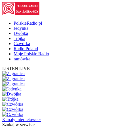
PolskieRadio.pl
Jedynka
Dwójka
Trójka
Czwórka
Radio Poland
Moje Polskie Radio
ramówka
LISTEN LIVE
Kanały internetowe »
Szukaj
w serwisie