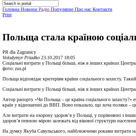
Головна
Новини
Радіо
Популярне
Про нас
Контакти
Print
Польща стала країною соціал
PR dla Zagranicy
Volodymyr Priadko
23.10.2017 18:05
Соціальні витрати у Польщі більші, ніж в інших країнах Цент
фото: zus.pl
Польща відповідає критеріям країни соціального захисту. Такий
Соціальні витрати у Польщі більші, ніж в інших країнах Центр
Автор рапорту «Чи Польща – це країна соціального захисту?» е
країн у відношенні до ВВП. Воно показало, що хоча поляки – це 
Але витрати на охорону здоров’я у Польщі, у порівнянні з інш
здоров’я певною мірою залежать від вікової структури населенн
На думку Якуба Савульського, найближчими роками витрати на