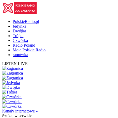
PolskieRadio.pl
Jedynka
Dwójka
Trójka
Czwórka
Radio Poland
Moje Polskie Radio
ramówka
LISTEN LIVE
Kanały internetowe »
Szukaj
w serwisie