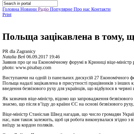
Головна
Новини
Радіо
Популярне
Про нас
Контакти
Print
Польща зацікавлена в тому, щ
PR dla Zagranicy
Natalia Beń
06.09.2017 19:46
Заявив про це на Економічному форумі в Криниці віце-міністр 
photo: www.pixabay.com
Виступаючи на одній із панельних дискусій 27 Економічного ф
Польща надалі зацікавлена в присутності працівників з інших кр
введення безвізового руху для українців, що відбулося в червні 
Як зазначив віце-міністр, відомо що запровадження безвізового
знаємо, що після в’їзду до країни ЄС на основі безвізового руху
Віце-міністр Станіслав Швед нагадав, що число громадян Украї
нас, нам також залежить, щоб ця робота виконувалася згідно з 
виїзду за кордон поляків.