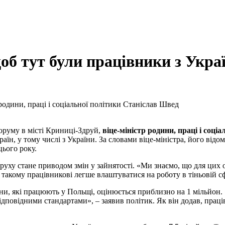
об тут були працівники з Укра
родини, праці і соціальної політики Станіслав Швед
оруму в місті Криниці-Здруй,
віце-міністр родини, праці і соц
аїн, у тому числі з України. За словами віце-міністра, його від
цього року.
 руху стане приводом змін у зайнятості. «Ми знаємо, що для цих 
, такому працівникові легше влаштуватися на роботу в тіньовій сф
ни, які працюють у Польщі, оцінюється приблизно на 1 мільйон.
відповідними стандартами», – заявив політик. Як він додав, пра