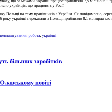
увагу, що за межами України працює приблизно 7,5 мільйона її гр
число українців, що працюють у Росії.
нку Польщі на тему працівників з України. Як повідомлено, серед
16 року українці переказали з Польщі приблизно 8,1 мільярда зло
ацевлаштування
,
робота
,
українці
уть більших заробітків
 Олавському повіті