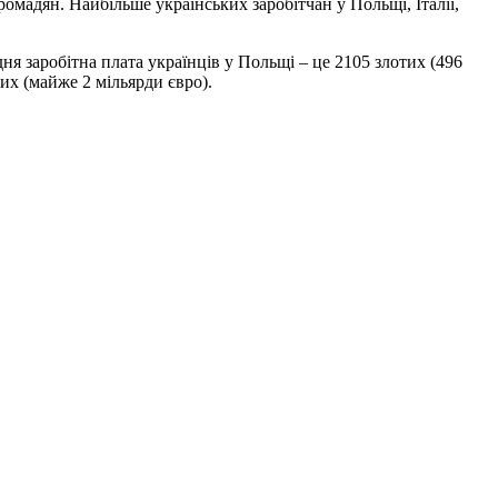
омадян. Найбільше українських заробітчан у Польщі, Італії,
ня заробітна плата українців у Польщі – це 2105 злотих (496
тих (майже 2 мільярди євро).