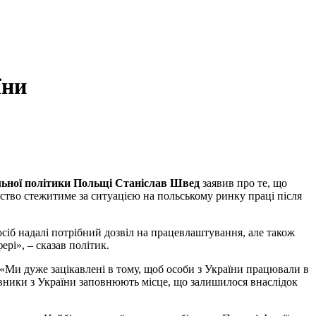
їни
іальної політики Польщі Станіслав Швед
заявив про те, що
омство стежитиме за ситуацією на польському ринку праці після
осіб надалі потрібний дозвіл на працевлаштування, але також
ері», – сказав політик.
 «Ми дуже зацікавлені в тому, щоб особи з України працювали в
цівники з України заповнюють місце, що залишилося внаслідок