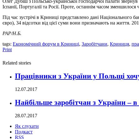
Олег Дубіш з Польсько-української господарчої палати звернув 
Іспанії, Португалії та Росії. Проте, останнім часом зменшилося 
Під час зустрічі в Криниці представлено дані Національного ба
євро), 34 відсотки від цієї суми вони призначають на життя. 20
PAP
/Н.Б.
tags:
Економічний форум в Криниці
,
Заробітчани
,
Криниця
,
пр
Print
Related stories
Працівники з України у Польщі хоч
12.07.2017
Найбільше заробітчан з України – в
28.07.2017
Як слухати
Подкаст
RSS