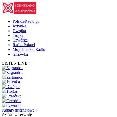
PolskieRadio.pl
Jedynka
Dwójka
Trójka
Czwórka
Radio Poland
Moje Polskie Radio
ramówka
LISTEN LIVE
Kanały internetowe »
Szukaj
w serwisie