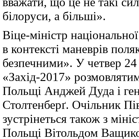
вважати, що це не такі си
білоруси, а більші».
Віце-міністр національно
в контексті маневрів пол
безпечними». У четвер 24
«Захід-2017» розмовлятим
Польщі Анджей Дуда і ге
Столтенберґ. Очільник Пі
зустрінеться також з міні
Польщі Вітольдом Ващик