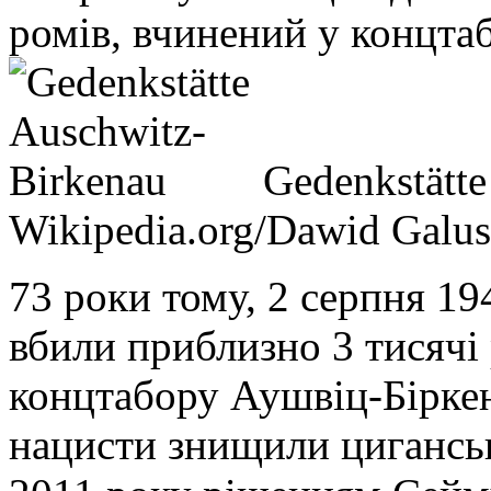
ромів, вчинений у концта
Gedenkstätte
Wikipedia.org/Dawid Galus
73 роки тому, 2 серпня 19
вбили приблизно 3 тисячі 
концтабору Аушвіц-Біркена
нацисти знищили циганськи