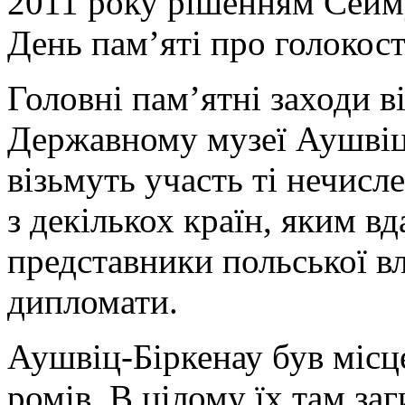
2011 року рішенням Сейм
День пам’яті про голокост
Головні пам’ятні заходи в
Державному музеї Аушвіц
візьмуть участь ті нечисл
з декількох країн, яким в
представники польської вл
дипломати.
Аушвіц-Біркенау був міс
ромів. В цілому їх там за