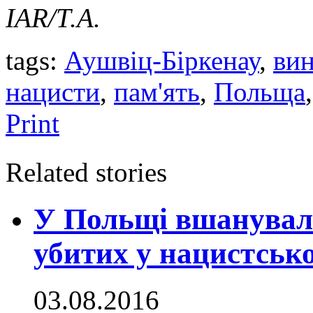
IAR/Т.А.
tags:
Аушвіц-Біркенау
,
ви
нацисти
,
пам'ять
,
Польща
Print
Related stories
У Польщі вшанували 
убитих у нацистсько
03.08.2016