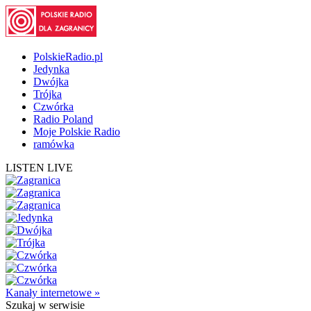
PolskieRadio.pl
Jedynka
Dwójka
Trójka
Czwórka
Radio Poland
Moje Polskie Radio
ramówka
LISTEN LIVE
Kanały internetowe »
Szukaj
w serwisie