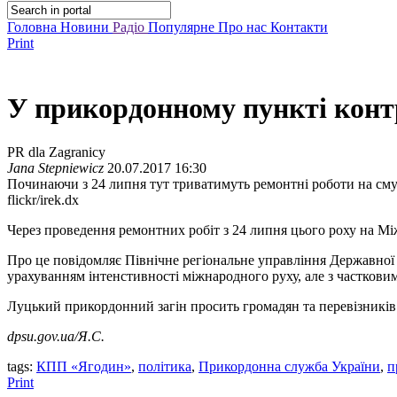
Головна
Новини
Радіо
Популярне
Про нас
Контакти
Print
У прикордонному пункті конт
PR dla Zagranicy
Jana Stepniewicz
20.07.2017 16:30
Починаючи з 24 липня тут триватимуть ремонтні роботи на сму
flickr/irek.dx
Через проведення ремонтних робіт з 24 липня цього роху на М
Про це повідомляє Північне регіональне управління Державної 
урахуванням інтенстивності міжнародного руху, але з часткови
Луцький прикордонний загін просить громадян та перевізникі
dpsu.gov.ua/Я.С.
tags:
КПП «Ягодин»
,
політика
,
Прикордонна служба України
,
п
Print